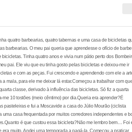
ha quatro barbearias, quatro tabernas e uma casa de bicicletas q
 barbearias. O meu pai queria que aprendesse o ofício de barbei
 bicicletas. Tinha quatro anos e vivia num pátio perto dos Bombei
u pai. Ele viu que eu tinha gosto pelas bicicletas e deixou-me ir
cicletas e com as peças. Fui crescendo e aprendendo com ele a art
ia a mala, para ele me deixar lá estar.Começou a trabalhar com qu
rta classe, derivado à influência das bicicletas. Só fiz a quarta
a-me 10 tostões (meio cêntimo) por dia.Queria era aprender?É
pasteleiras e fui a Moscavide a casa do Júlio Mourão (ciclista
 Era uma casa frequentada por muitos corredores independentes e b
ões.Quanto é que custou essa bicicleta?Não me lembro bem… Foi
que era muito. Andei uma temporada a pagá-la. Começou a praticar