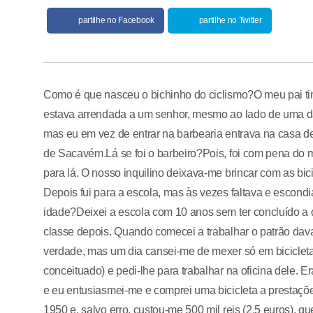
partilhe no Facebook
partilhe no Twitter
Como é que nasceu o bichinho do ciclismo?O meu pai tin
estava arrendada a um senhor, mesmo ao lado de uma das
mas eu em vez de entrar na barbearia entrava na casa de
de Sacavém.Lá se foi o barbeiro?Pois, foi com pena do me
para lá. O nosso inquilino deixava-me brincar com as bi
Depois fui para a escola, mas às vezes faltava e escond
idade?Deixei a escola com 10 anos sem ter concluído a qua
classe depois. Quando comecei a trabalhar o patrão dav
verdade, mas um dia cansei-me de mexer só em bicicletas 
conceituado) e pedi-lhe para trabalhar na oficina dele.
e eu entusiasmei-me e comprei uma bicicleta a prestaç
1950 e, salvo erro, custou-me 500 mil reis (2,5 euros), 