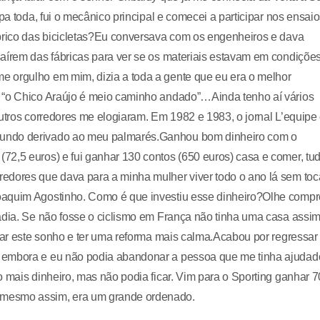
pa toda, fui o mecânico principal e comecei a participar nos ensai
abrico das bicicletas?Eu conversava com os engenheiros e dava
saírem das fábricas para ver se os materiais estavam em condiçõe
e orgulho em mim, dizia a toda a gente que eu era o melhor
: “o Chico Araújo é meio caminho andado”…Ainda tenho aí vários
utros corredores me elogiaram. Em 1982 e 1983, o jornal L’equipe 
mundo derivado ao meu palmarés.Ganhou bom dinheiro com o
72,5 euros) e fui ganhar 130 contos (650 euros) casa e comer, tu
edores que dava para a minha mulher viver todo o ano lá sem toc
oaquim Agostinho. Como é que investiu esse dinheiro?Olhe compr
adia. Se não fosse o ciclismo em França não tinha uma casa assim
izar este sonho e ter uma reforma mais calma.Acabou por regressar
r embora e eu não podia abandonar a pessoa que me tinha ajudad
 mais dinheiro, mas não podia ficar. Vim para o Sporting ganhar 7
 mesmo assim, era um grande ordenado.