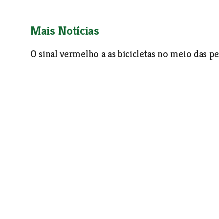
Mais Notícias
O sinal vermelho a as bicicletas no meio das p
Entrevista
| 07-02-2007
Museu do ciclismo em Alverca
Entrevista
| 07-02-2007
Ameaçou abandonar o Tour por causa de uma 
Entrevista
| 07-02-2007