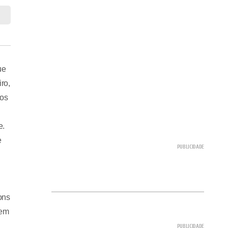
ue
ro,
ros
e.
e
ons
 em