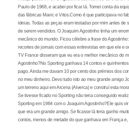
Paulo de 1968, e acabei por ficar lá. Tomei conta da equi
das fábricas Mavic e Vitos.Como é que participava no f
ideias. Todas as peças eram testadas por mim antes de 
de serem vendidos. O Joaquim Agostinho tinha um enorm
mecânico do mundo. Ficou célebre a frase do Agostinho
recortes de jornais com essas entrevistas em que ele e o
TV France disseram que eu era o melhor mecânico do 
Agostinho?No Sporting ganhava 14 contos e quinhentos (
pago. Ainda me davam 10 por cento dos prémios dos corr
no meu dinheiro. Devo tudo isto ao meu grande amigo J
um terreno aqui em Arcena (Alverca) e construí esta mor
Se tivesse ficado no Sporting não teria conseguido real
Sporting em 1984 com o Joaquim Agostinho?Ele quis vi
que era um grande amigo. Se ficasse lá teria ganho muito
contos, menos de metade do que ganhava em França e,