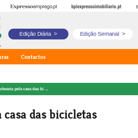
Expresso Emprego
BPI Expresso Imobiliário
B
Edição Diária
>
Edição Semanal
>
uras
Contactos
rbearia pela casa das bi ...
 casa das bicicletas