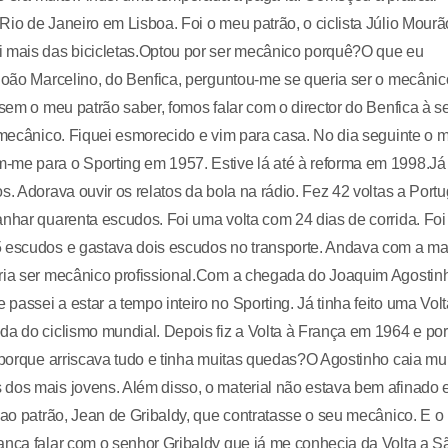
io de Janeiro em Lisboa. Foi o meu patrão, o ciclista Júlio Mourã
i mais das bicicletas.Optou por ser mecânico porquê?O que eu
 João Marcelino, do Benfica, perguntou-me se queria ser o mecânic
 sem o meu patrão saber, fomos falar com o director do Benfica à s
a mecânico. Fiquei esmorecido e vim para casa. No dia seguinte o 
-me para o Sporting em 1957. Estive lá até à reforma em 1998.Já
. Adorava ouvir os relatos da bola na rádio. Fez 42 voltas a Portu
anhar quarenta escudos. Foi uma volta com 24 dias de corrida. Foi
5 escudos e gastava dois escudos no transporte. Andava com a ma
eria ser mecânico profissional.Com a chegada do Joaquim Agostin
assei a estar a tempo inteiro no Sporting. Já tinha feito uma Volt
da do ciclismo mundial. Depois fiz a Volta à França em 1964 e por
o porque arriscava tudo e tinha muitas quedas?O Agostinho caia mu
 dos mais jovens. Além disso, o material não estava bem afinado 
 ao patrão, Jean de Gribaldy, que contratasse o seu mecânico. E o
ança falar com o senhor Gribaldy que já me conhecia da Volta a S