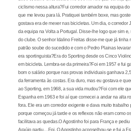
ciclismo nessa altura?Fui corredor amador na equipa do R
que me levou para lá. Pratiquei também boxe, mas goste
gostava era de mexer nas bicicletas. Um dia, o corredor
da equipa na Volta a Portugal. Disse-lhe logo que sim e,
do clube. O senhor Idalino Freitas disse-me que já tinh
patrão soube do sucedido e com o Pedro Plainas levaram
era sportinguista?Era do Sporting desde os Cinco Violinos
em bicicleta. Lembra-se da primeira?Foi em 1957 e fui g
bom o salário porque nas provas individuais ganhava 2,
da ferramenta às costas. Era duro, mas eu gostava e qu
ao Sporting, em 1968, a sua vida mudou?Foi com ele que p
Espanha em 1963 e foi aí que comecei a andar na alta ro
fora. Ele era um corredor exigente e dava muito trabalh
porque começou já tarde e os reflexos não eram como os
facilitava as quedas.O Agostinho foi para França e pediu
Araújo partiu…Foi. O Agostinho aconselhou-se e fui a Fr