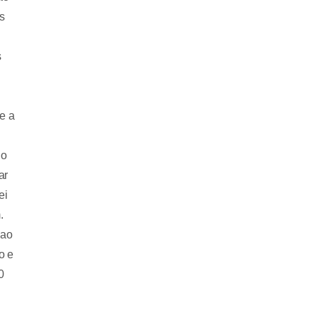
os
s
e a
do
ar
ei
.
 ao
o e
0