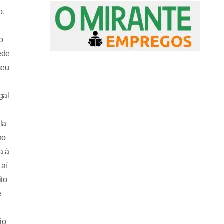
o,
o
ede
meu
gal
la
ho
a à
 aí
ito
e
ão