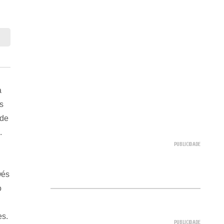
a
Os
 de
.
vés
o
es.