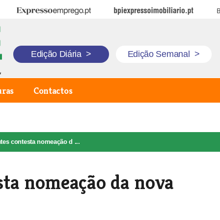
Expresso Emprego
BPI Expresso Imobiliário
B
Edição Diária
>
Edição Semanal
>
uras
Contactos
es contesta nomeação d ...
sta nomeação da nova