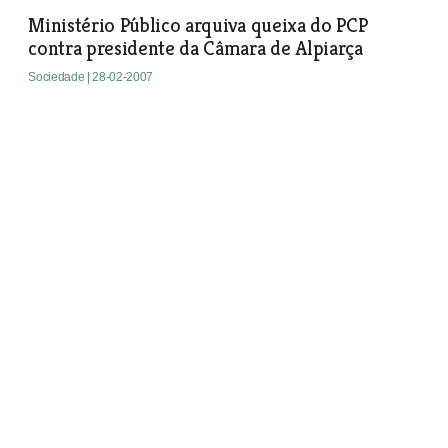
Ministério Público arquiva queixa do PCP
contra presidente da Câmara de Alpiarça
Sociedade
| 28-02-2007
Sabores do Tejo à mesa em Abrantes
Sociedade
| 28-02-2007
Permuta de terrenos entre câmara e
construtora aprovada em Abrantes
Sociedade
| 28-02-2007
Câmara de Azambuja estuda apoio ao GDA