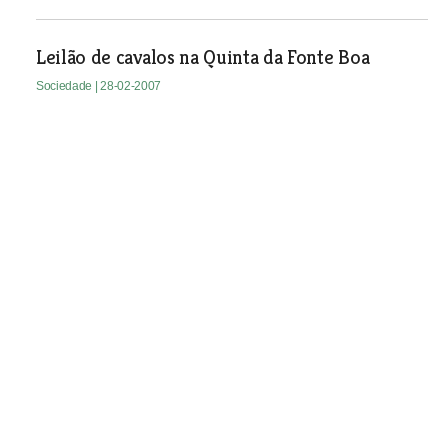
Leilão de cavalos na Quinta da Fonte Boa
Sociedade
| 28-02-2007
João César das Neves fala da eucaristia
Sociedade
| 28-02-2007
Casa Memória de Camões reabre domingo
Sociedade
| 28-02-2007
Câmara da Chamusca contrata empresa de
aferição