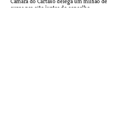
Câmara do Cartaxo delega um milhão de
euros nas oito juntas do concelho
Política
| 18-04-2007
Golegã revê Plano Director Municipal
Política
| 18-04-2007
Câmara da Barquinha aprova novo
empréstimo bancário
Política
| 18-04-2007
Mais de 400 fornecedores esperam
pagamento da Câmara de Tomar