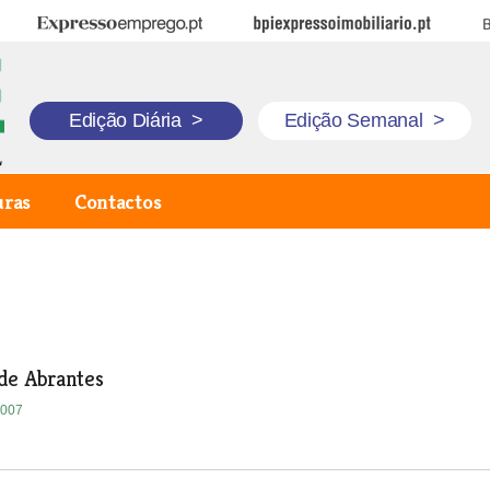
Expresso Emprego
BPI Expresso Imobiliário
B
Edição Diária
>
Edição Semanal
>
uras
Contactos
de Abrantes
2007