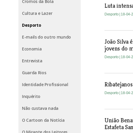
Cromos da Bola
Luta intens
Cultura e Lazer
Desporto
| 18-04-
Desporto
E-mails do outro mundo
João Silva 
jovens do 
Economia
Desporto
| 18-04-
Entrevista
Guarda Rios
Ribatejanos
Identidade Profissional
Desporto
| 18-04-
Inquérito
Não custava nada
União Bena
O Cartoon da Notícia
Estafeta Sa
O Mirante dos Leitores