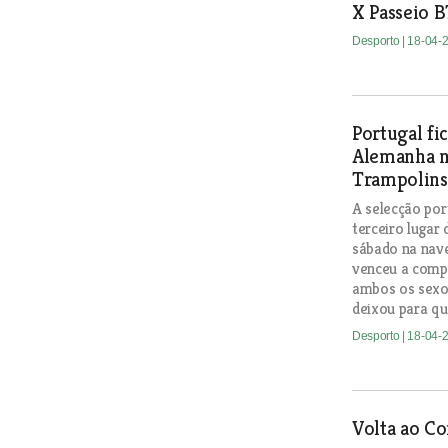
X Passeio B
Desporto
| 18-04-
Portugal fi
Alemanha n
Trampolins
A selecção por
terceiro lugar
sábado na nave
venceu a compe
ambos os sexos
deixou para qu
Desporto
| 18-04-
Volta ao C