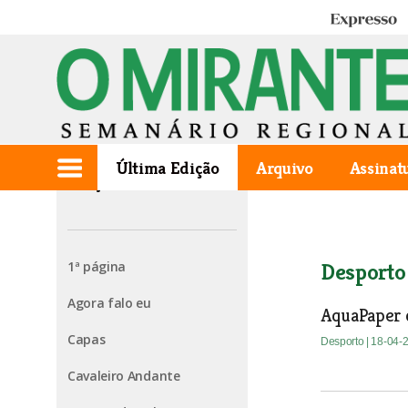
Expresso
Última Edição
Arquivo
Assinat
Edição de 2007.04.18
1ª página
Desporto
Agora falo eu
AquaPaper 
Capas
Desporto
| 18-04-
Cavaleiro Andante