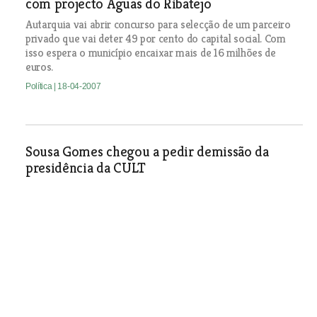
com projecto Águas do Ribatejo
Autarquia vai abrir concurso para selecção de um parceiro
privado que vai deter 49 por cento do capital social. Com
isso espera o município encaixar mais de 16 milhões de
euros.
Política
| 18-04-2007
Sousa Gomes chegou a pedir demissão da
presidência da CULT
Política
| 18-04-2007
Saída do Cartaxo causa novo
atraso no projecto Águas do
Ribatejo
Esta é a terceira vez que a