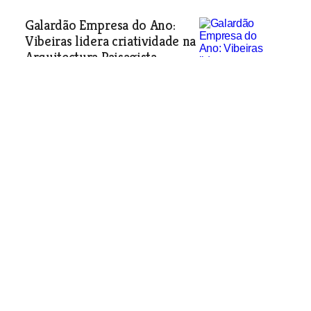
Galardão Empresa do Ano:
Vibeiras lidera criatividade na
Arquitectura Paisagista
O ano de 2005 foi o melhor de sempre
no percurso de 17 anos da Vibeiras. A
sociedade, que nasceu em Torres
Novas, tem a sua marca em vários
estádios e jardins públicos
emblemáticos. Com 300
colaboradores e mais de meio milhar
de clientes, está em todo o país.
Suplemento Galardão Empresa do Ano
| 11-07-
2007
Galardão Carreira
Empresarial: António Cruz
Costa teve o primeiro