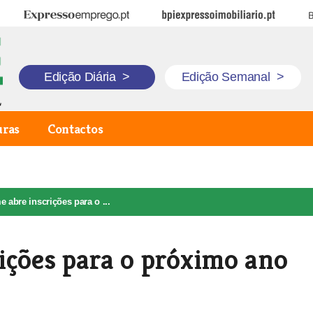
Expresso Emprego
BPI Expresso Imobiliário
B
Edição Diária
>
Edição Semanal
>
uras
Contactos
e abre inscrições para o ...
ições para o próximo ano