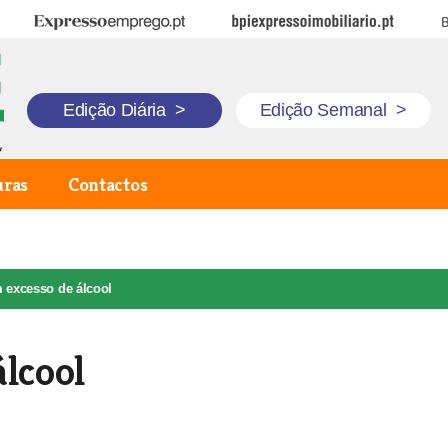
Expresso Emprego
BPI Expresso Imobiliário
B
Edição Diária
>
Edição Semanal
>
uras
Contactos
 excesso de álcool
álcool