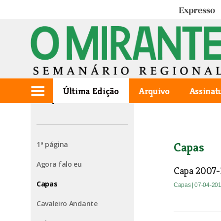
Expresso
Última Edição
Arquivo
Assinat
Edição de 2007.10.11
1ª página
Capas
Agora falo eu
Capa 2007-
Capas
Capas
| 07-04-20
Cavaleiro Andante