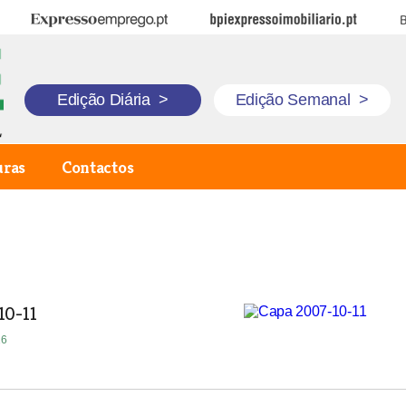
Expresso Emprego
BPI Expresso Imobiliário
B
Edição Diária
>
Edição Semanal
>
uras
Contactos
10-11
16