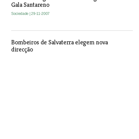
Gala Santareno
Sociedade
| 29-11-2007
Bombeiros de Salvaterra elegem nova
direcção
Sociedade
| 29-11-2007
Angariação de materiais, roupas e
equipamentos no Cartaxo
Sociedade
| 29-11-2007
Vereador propõe que Cartaxo celebre Dia da
Memória