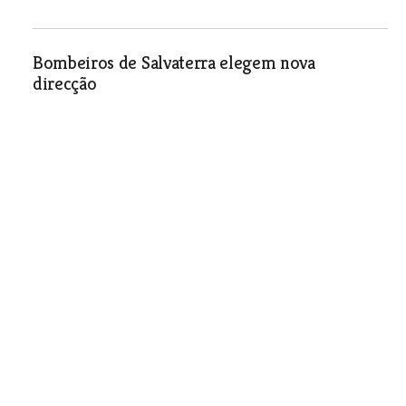
Bombeiros de Salvaterra elegem nova
direcção
Sociedade
| 29-11-2007
Angariação de materiais, roupas e
equipamentos no Cartaxo
Sociedade
| 29-11-2007
Almeirim lança projecto “Comércio Verde”
Sociedade
| 29-11-2007