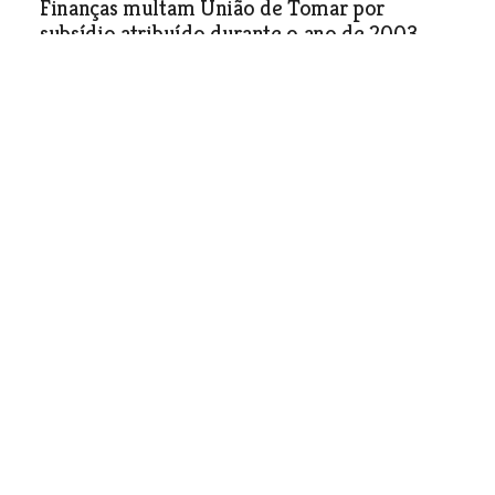
Finanças multam União de Tomar por
subsídio atribuído durante o ano de 2003
Desporto
| 06-12-2007
Helena Tomé em evidência na natação em
Lisboa
Desporto
| 06-12-2007
CLAC do Entroncamento
mantém-se na quarta divisão
nacional de natação
O campeonato foi disputado num
espaço com poucas condições para a
realização de uma prova com tantos
nadadores.