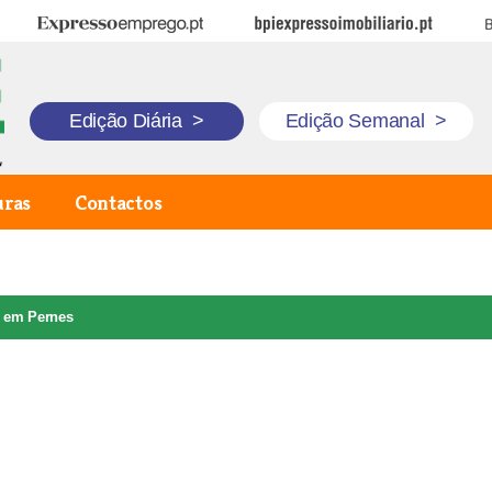
Expresso Emprego
BPI Expresso Imobiliário
B
Edição Diária
>
Edição Semanal
>
uras
Contactos
l em Pernes