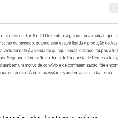
corre entre os dias 8 e 10 Dezembro seguindo uma tradição que já
ísticas do passado, quando esta estava ligada à produção de Azei
a. Actualmente é a venda de quinquilharias, calçado, roupas e fru
ais. Segundo informação da Junta de Freguesia de Pernes a feira,
tui também um motivo de convívio e de confraternização, “de encon
os se renova”. À noite os visitantes podem assistir a bailes na
ontaminadas acidentalmente por transgénicos