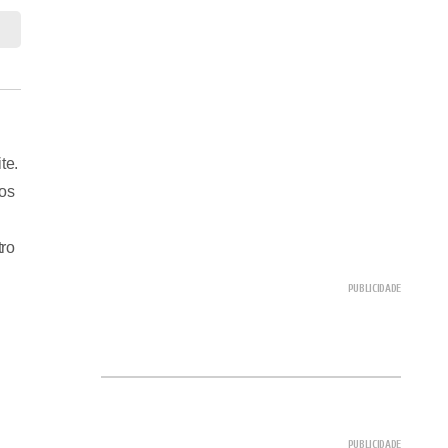
te.
tos
tro