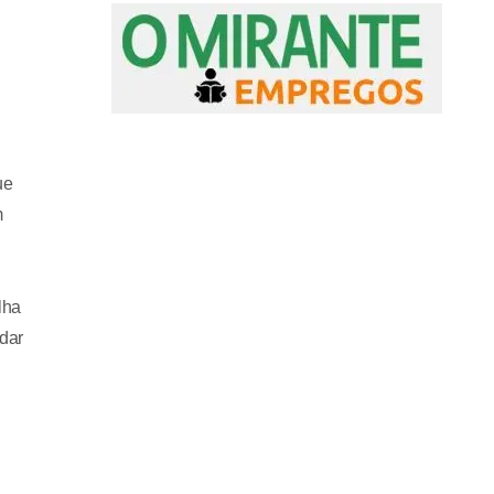
ue
m
lha
dar