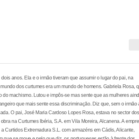
dois anos. Ela e o irmão tiveram que assumir o lugar do pai, na
 O mundo dos curtumes era um mundo de homens. Gabriela Rosa, 
so do machismo. Lutou e impôs-se mas sente que as mulheres ain
angeiro que mais sente essa discriminação. Diz que, sem o irmão 
icada. O pai, José Maria Cardoso Lopes Rosa, estava no sector do
obra na Curtumes Ibéria, S.A. em Vila Moreira, Alcanena. A empr
 a Curtidos Extremadura S.L. com armazéns em Cádis, Alicante,
em que se move e pelo que diz, os portugueses estão à frente dos