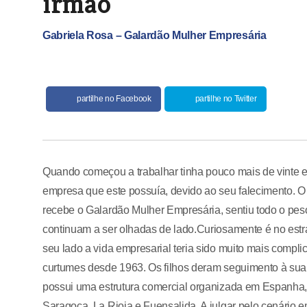
irmão
Gabriela Rosa – Galardão Mulher Empresária
partilhe no Facebook
partilhe no Twitter
Quando começou a trabalhar tinha pouco mais de vinte e 
empresa que este possuía, devido ao seu falecimento.
recebe o Galardão Mulher Empresária, sentiu todo o pe
continuam a ser olhadas de lado.Curiosamente é no estr
seu lado a vida empresarial teria sido muito mais compl
curtumes desde 1963. Os filhos deram seguimento à sua 
possui uma estrutura comercial organizada em Espanha,
Saragoça, La Rioja e Fuensalida. A julgar pelo cenário 