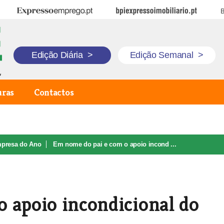
Expresso Emprego
BPI Expresso Imobiliário
B
Edição Diária
>
Edição Semanal
>
uras
Contactos
mpresa do Ano
Em nome do pai e com o apoio incond ...
 apoio incondicional do