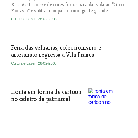
Xira. Vestiram-se de cores fortes para dar vida ao “Circo
Fantasia” e subiram ao palco como gente grande.
Cultura e Lazer
| 28-02-2008
Feira das velharias, coleccionismo e
artesanato regressa a Vila Franca
Cultura e Lazer
| 28-02-2008
Ironia em forma de cartoon
no celeiro da patriarcal
António, Cid, Maia e Gonçalves
expõem quadros de humor cortante e
inteligente no Celeiro da Patriarcal. A
mostra pode ser vista até 30 de
Março.