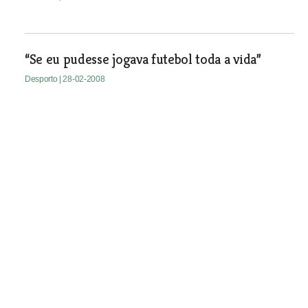
“Se eu pudesse jogava futebol toda a vida”
Desporto
| 28-02-2008
Equipa de Tomar à procura da
manutenção
Desporto
| 28-02-2008
Oito dezenas de tenistas em Almeirim
Desporto
| 28-02-2008