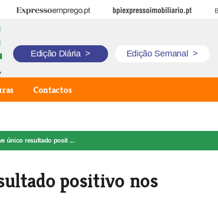
Expresso Emprego
BPI Expresso Imobiliário
B
Edição Diária
>
Edição Semanal
>
uras
Contactos
e único resultado posit ...
sultado positivo nos