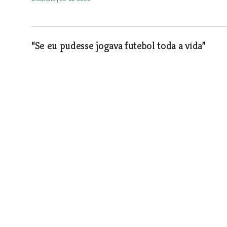
“Se eu pudesse jogava futebol toda a vida”
Desporto
| 28-02-2008
Equipa de Tomar à procura da manutenção
Desporto
| 28-02-2008
Oito dezenas de tenistas em Almeirim
Desporto
| 28-02-2008