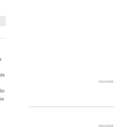
a
 de
são
sa