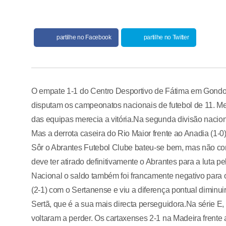
partilhe no Facebook
partilhe no Twitter
O empate 1-1 do Centro Desportivo de Fátima em Gondoma
disputam os campeonatos nacionais de futebol de 11. 
das equipas merecia a vitória.Na segunda divisão nacio
Mas a derrota caseira do Rio Maior frente ao Anadia (1-0
Sôr o Abrantes Futebol Clube bateu-se bem, mas não conse
deve ter atirado definitivamente o Abrantes para a luta 
Nacional o saldo também foi francamente negativo para 
(2-1) com o Sertanense e viu a diferença pontual diminu
Sertã, que é a sua mais directa perseguidora.Na série 
voltaram a perder. Os cartaxenses 2-1 na Madeira frent