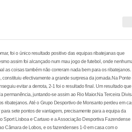
r, foi o único resultado positivo das equipas ribatejanas que
Mesmo assim foi alcançado num mau jogo de futebol, onde nenhum
nal as coisas também não correram nada bem para os ribatejanos.
), constituiu efectivamente a grande surpresa da jornada.Na Ponte
guiu evitar a derrota, 2-1 foi o resultado final. Um resultado que
pela permanência, juntando-se assim ao Rio Maior.Na Terceira Divi
os ribatejanos. Até o Grupo Desportivo de Monsanto perdeu em ca
ir para sete pontos de vantagem, precisamente para a equipa da
E, o Sport Lisboa e Cartaxo e a Associação Desportiva Fazendense
e ao Câmara de Lobos, e os fazendenses 1-0 em casa com o