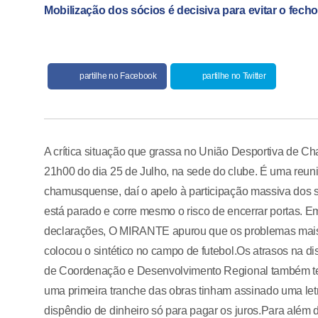
Mobilização dos sócios é decisiva para evitar o fech
partilhe no Facebook
partilhe no Twitter
A crítica situação que grassa no União Desportiva de C
21h00 do dia 25 de Julho, na sede do clube. É uma reuniã
chamusquense, daí o apelo à participação massiva dos s
está parado e corre mesmo o risco de encerrar portas. 
declarações, O MIRANTE apurou que os problemas mais
colocou o sintético no campo de futebol.Os atrasos na d
de Coordenação e Desenvolvimento Regional também ter
uma primeira tranche das obras tinham assinado uma let
dispêndio de dinheiro só para pagar os juros.Para além