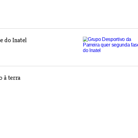
e do Inatel
o à terra
um amigo