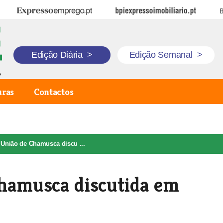
Expresso Emprego
BPI Expresso Imobiliário
B
Edição Diária
>
Edição Semanal
>
uras
Contactos
 União de Chamusca discu ...
Chamusca discutida em