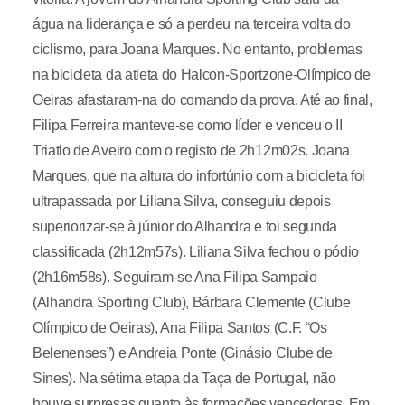
água na liderança e só a perdeu na terceira volta do
ciclismo, para Joana Marques. No entanto, problemas
na bicicleta da atleta do Halcon-Sportzone-Olímpico de
Oeiras afastaram-na do comando da prova. Até ao final,
Filipa Ferreira manteve-se como líder e venceu o II
Triatlo de Aveiro com o registo de 2h12m02s. Joana
Marques, que na altura do infortúnio com a bicicleta foi
ultrapassada por Liliana Silva, conseguiu depois
superiorizar-se à júnior do Alhandra e foi segunda
classificada (2h12m57s). Liliana Silva fechou o pódio
(2h16m58s). Seguiram-se Ana Filipa Sampaio
(Alhandra Sporting Club), Bárbara Clemente (Clube
Olímpico de Oeiras), Ana Filipa Santos (C.F. “Os
Belenenses”) e Andreia Ponte (Ginásio Clube de
Sines). Na sétima etapa da Taça de Portugal, não
houve surpresas quanto às formações vencedoras. Em