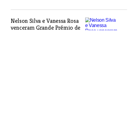
Nelson Silva e Vanessa Rosa
venceram Grande Prémio de
Atletismo da “Bênção do
Gado”
Centena e meia de atletas correram os
9.600 metros do I Grande Prémio de
Atletismo da “Bênção do Gado” e uma
centena de caminheiros cumpriram em
festa os 4.800 metros da caminhada,
através das engalanadas ruas de
Riachos.
Desporto
| 24-07-2008
Ribatejanos nos nacionais de natação de
infantis