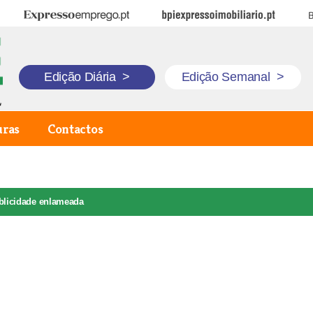
Expresso Emprego
BPI Expresso Imobiliário
B
Edição Diária
>
Edição Semanal
>
uras
Contactos
blicidade enlameada