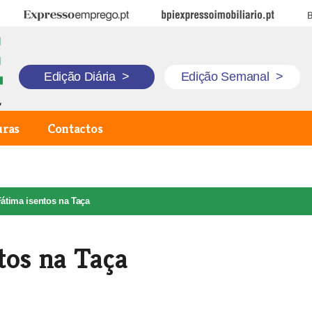
Expresso Emprego
BPI Expresso Imobiliário
B
Edição Diária
>
Edição Semanal
>
uras
Contactos
Fátima isentos na Taça
tos na Taça