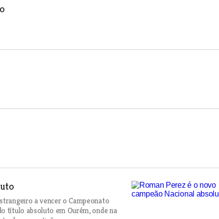
to
s
luto
estrangeiro a vencer o Campeonato
do título absoluto em Ourém, onde na