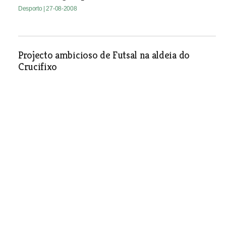
Desporto
| 27-08-2008
Projecto ambicioso de Futsal na aldeia do
Crucifixo
Desporto
| 27-08-2008
Grupo Desportivo de Pontével
quer ficar na I Divisão Distrital
O técnico do clube, Luís Taborda, diz
que a classificação ideal seria ficar nos
seis primeiros classificados mas dá
prioridade a fazer um campeonato
tranquilo.
Desporto
| 27-08-2008