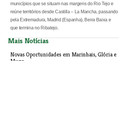
municípios que se situam nas margens do Rio Tejo e
reúne territórios desde Castilla – La Mancha, passando
pela Extremadura, Madrid (Espanha), Beira Baixa e
que termina no Ribatejo.
Mais Notícias
Novas Oportunidades em Marinhais, Glória e
Muge
Economia
| 16-12-2009
Nersant inicia novas acções para certificação
das empresas
Economia
| 16-12-2009