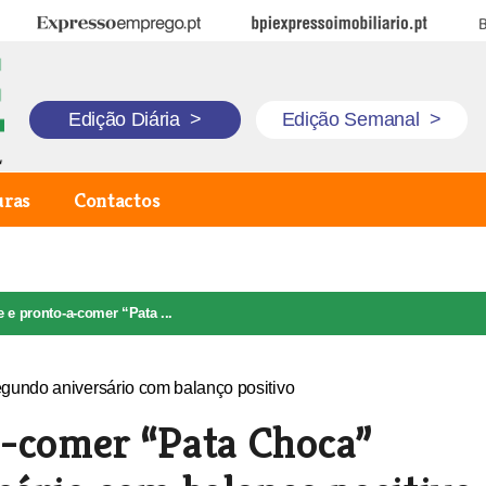
Expresso Emprego
BPI Expresso Imobiliário
B
Edição Diária
>
Edição Semanal
>
uras
Contactos
 e pronto-a-comer “Pata ...
a-comer “Pata Choca”