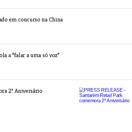
iado em concurso na China
la a “falar a uma só voz”
ra 2º Aniversário
/3 Cartaxo/Vila Chã de Ourique