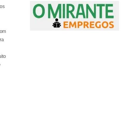
ios
com
ra
ito
e