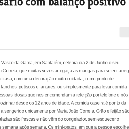
sário com balanço positivo
ua Vasco da Gama, em Santarém, celebra dia 2 de Junho o seu
o Correia, que muitas vezes arregaça as mangas para se encarreg
sta casa, com uma decoração muito cuidada, como ponto de
nches, petiscos e jantares, ou simplesmente para levar comida
pessoas idosas que nos encomendam a refeição por telefone e nós
 cozinhar desde os 12 anos de idade. A comida caseira é ponto da
 ser gerido unicamente por Maria João Correia. Grão e feijão sã
saladas são frescas e não vêm do congelador, sem esquecer o
te semana após semana. Os mini-pratos, em que a pessoa escolhe