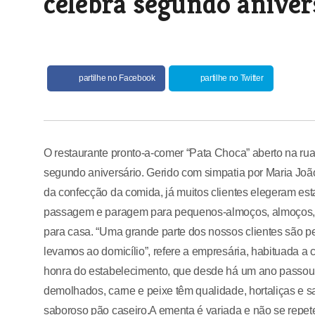
celebra segundo aniver
partilhe no Facebook
partilhe no Twitter
O restaurante pronto-a-comer “Pata Choca” aberto na r
segundo aniversário. Gerido com simpatia por Maria Joã
da confecção da comida, já muitos clientes elegeram e
passagem e paragem para pequenos-almoços, almoços, la
para casa. “Uma grande parte dos nossos clientes são 
levamos ao domicílio”, refere a empresária, habituada a
honra do estabelecimento, que desde há um ano passou a
demolhados, carne e peixe têm qualidade, hortaliças e 
saboroso pão caseiro.A ementa é variada e não se repe