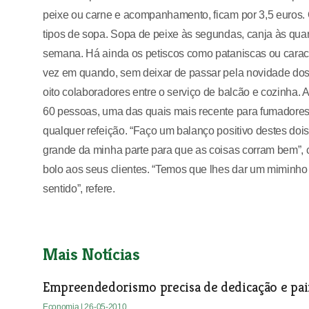
peixe ou carne e acompanhamento, ficam por 3,5 euros. O
tipos de sopa. Sopa de peixe às segundas, canja às quar
semana. Há ainda os petiscos como pataniscas ou caracó
vez em quando, sem deixar de passar pela novidade dos
oito colaboradores entre o serviço de balcão e cozinha. 
60 pessoas, uma das quais mais recente para fumadores
qualquer refeição. “Faço um balanço positivo destes doi
grande da minha parte para que as coisas corram bem”, c
bolo aos seus clientes. “Temos que lhes dar um miminho 
sentido”, refere.
Mais Notícias
Empreendedorismo precisa de dedicação e pa
Economia
| 26-05-2010