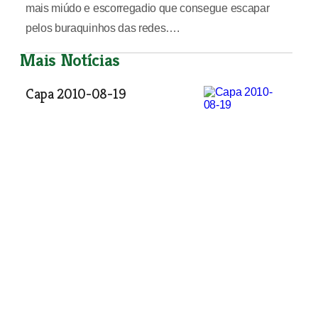
mais miúdo e escorregadio que consegue escapar
pelos buraquinhos das redes….
Mais Notícias
Capa 2010-08-19
Capas
| 07-04-2016
Capa 2010-08-19
Capas
| 07-04-2016
A Junta de Freguesia de
Paialvo (Tomar) promoveu
recentemente mais um
passeio cultural