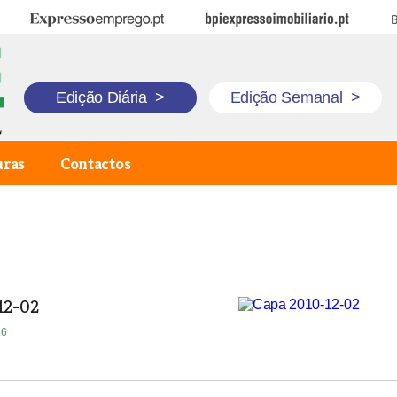
Expresso Emprego
BPI Expresso Imobiliário
B
Edição Diária
>
Edição Semanal
>
uras
Contactos
12-02
16