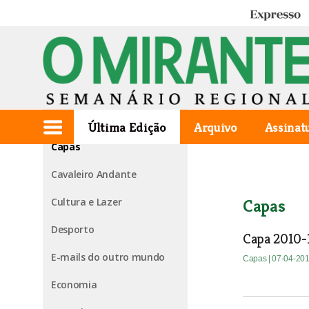
Expresso
Edição de 2010.12.02
1ª página
Agora falo eu
Última Edição
Arquivo
Assinat
Capas
Cavaleiro Andante
Cultura e Lazer
Capas
Desporto
Capa 2010-
E-mails do outro mundo
Capas
| 07-04-20
Economia