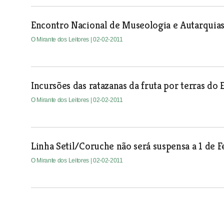
Encontro Nacional de Museologia e Autarquia
O Mirante dos Leitores
| 02-02-2011
Incursões das ratazanas da fruta por terras d
O Mirante dos Leitores
| 02-02-2011
Linha Setil/Coruche não será suspensa a 1 de F
O Mirante dos Leitores
| 02-02-2011