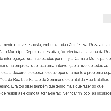
camento obteve resposta, embora ainda não efectiva. Reza a dita 
Caro Munícipe. Depois da desratização efectuada na zona da Ru
e interrogação foram colocados por mim), a Câmara Municipal do
onar uma empresa que faça uma intervenção a nível de todas as
l está a decorrer e esperamos que oportunamente o problema sej
o Nº 61 da Rua Luís Falcão de Sommer e o quintal da Rua Batalhão
smo. E faltou dizer também que tenho mais que fazer do que
e residir ali e como tal torna-se fácil verificar “in loco” as incursõ