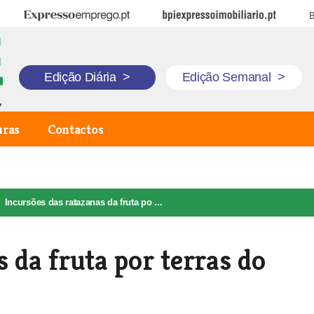
Expresso Emprego
BPI Expresso Imobiliário
B
Edição Diária
>
Edição Semanal
>
uras
Contactos
Incursões das ratazanas da fruta po ...
 da fruta por terras do