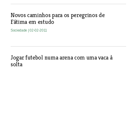
Novos caminhos para os peregrinos de
Fátima em estudo
Sociedade
| 02-02-2011
Jogar futebol numa arena com uma vaca à
solta
Sociedade
| 02-02-2011
Julgamento do caso Portucale
começa cinco anos após ter
começado a investigação
Sociedade
| 02-02-2011