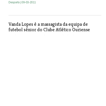
Desporto
| 09-03-2011
Vanda Lopes é a massagista da equipa de
futebol sénior do Clube Atlético Ouriense
Vanda Lopes é uma mulher no mundo dos homens, é
massagista da equipa de futebol sénior masculino do
Clube Atlético Ouriense, que disputa actualmente o
Campeonato Principal da AFS. Confessa que a adaptação
não foi fácil, mas passados três anos sente que é já mais
um elemento do grupo.
Desporto
| 09-03-2011
“Os Trilhos de Almourol” já estão no terreno
Desporto
| 09-03-2011