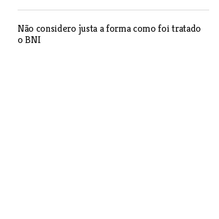
Não considero justa a forma como foi tratado
o BNI
O Mirante dos Leitores
| 01-06-2011
Preconceito e falta de mobilização condenam
gastronomia
O Mirante dos Leitores
| 01-06-2011
Assaltada a casa da presidente da Câmara de
Abrantes
O Mirante dos Leitores
| 01-06-2011