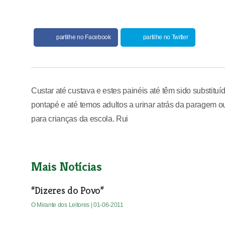
partilhe no Facebook
partilhe no Twitter
Custar até custava e estes painéis até têm sido substi
pontapé e até temos adultos a urinar atrás da paragem o
para crianças da escola. Rui
Mais Notícias
“Dizeres do Povo”
O Mirante dos Leitores
| 01-06-2011