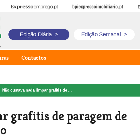
Expresso Emprego
BPI Expresso Imobiliário
B
Edição Diária
>
Edição Semanal
>
uras
Contactos
Não custava nada limpar grafitis de ...
r grafitis de paragem de
ho