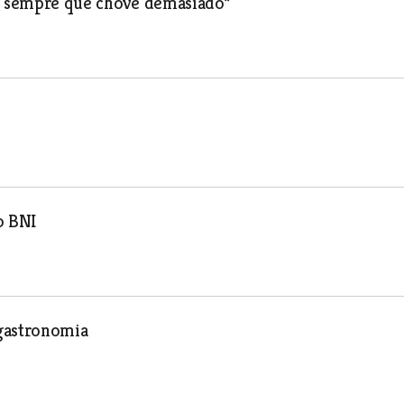
ua sempre que chove demasiado”
o BNI
 gastronomia