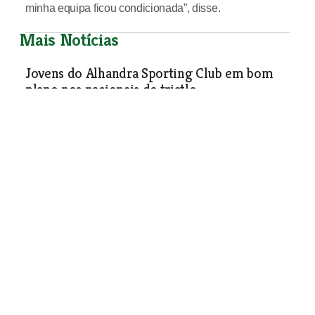
minha equipa ficou condicionada”, disse.
Mais Notícias
Jovens do Alhandra Sporting Club em bom
plano nos nacionais de triatlo
A cidade de Abrantes recebeu este fim-de-semana um
evento de capital importância na definição dos títulos
nacionais de triatlo 2011. Ao longo dos dois dias de provas
deste Triatlo Olímpico de Abrantes foram ali consagrados
os Campeões Nacionais de Triatlo Jovem, os Campeões
Nacionais de Cadetes, Juniores, Juvenis e Absolutos (que
integrou Séniores e Sub23).
Desporto
| 04-10-2011
XXVI Travessia Baptista Pereira entre Vila
Franca e Alhandra