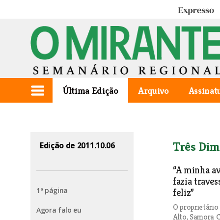
Expresso
Última Edição
Arquivo
Assinat
Três Dim
Edição de 2011.10.06
“A minha a
fazia trave
1ª página
feliz”
O proprietário
Agora falo eu
Alto, Samora C