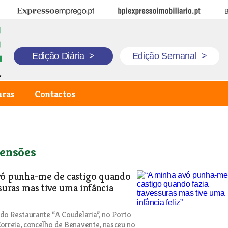
Expresso Emprego
BPI Expresso Imobiliário
B
Edição Diária
>
Edição Semanal
>
uras
Contactos
ensões
vó punha-me de castigo quando
ssuras mas tive uma infância
 do Restaurante “A Coudelaria”, no Porto
orreia, concelho de Benavente, nasceu no