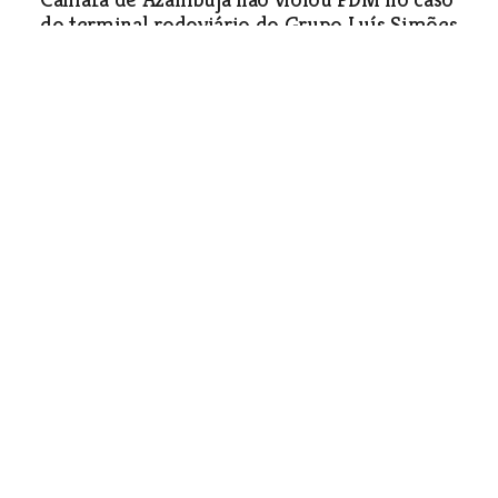
do terminal rodoviário do Grupo Luís Simões
Sociedade
| 04-10-2011
Unidade de Psicopedagogia beneficia de
apoio
Sociedade
| 04-10-2011
Bandarilheiro João José
magoado por não fazer
despedida das arenas em Vila
Franca
O bandarilheiro de Vila Franca de Xira
começou a actividade em 1975
acompanhando o cavaleiro Fernando
Santos. Agora trabalhava com José