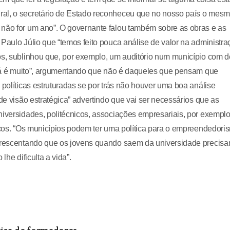
ral, o secretário de Estado reconheceu que no nosso país o mes
 não for um ano”. O governante falou também sobre as obras e as
Paulo Júlio que “temos feito pouca análise de valor na administra
os, sublinhou que, por exemplo, um auditório num município com 
0 já é muito”, argumentando que não é daqueles que pensam que
 políticas estruturadas se por trás não houver uma boa análise
de visão estratégica” advertindo que vai ser necessários que as
niversidades, politécnicos, associações empresariais, por exemplo
gicos. “Os municípios podem ter uma política para o empreendedori
acrescentando que os jovens quando saem da universidade precis
lhe dificulta a vida”.