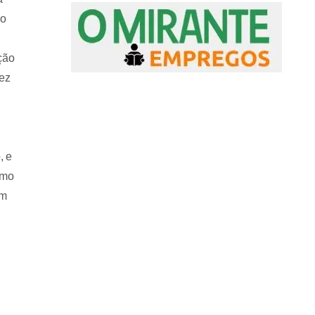
mo
ção
dez
, e
smo
am