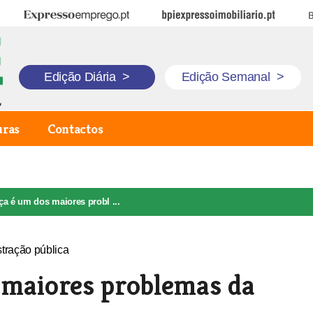
Expresso Emprego
BPI Expresso Imobiliário
B
Edição Diária
>
Edição Semanal
>
uras
Contactos
a é um dos maiores probl ...
 maiores problemas da