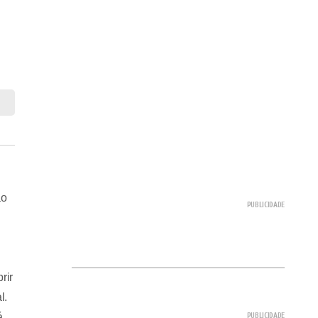
ão
rir
l.
á