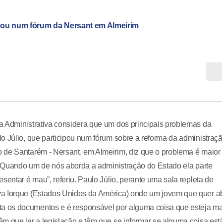
ipou num fórum da Nersant em Almeirim
a Administrativa considera que um dos principais problemas da
o Júlio, que participou num fórum sobre a reforma da administraç
 de Santarém - Nersant, em Almeirim, diz que o problema é maior
. “Quando um de nós aborda a administração do Estado ela parte
sentar é mau”, referiu. Paulo Júlio, perante uma sala repleta de
va Iorque (Estados Unidos da América) onde um jovem que quer ab
 os documentos e é responsável por alguma coisa que esteja ma
m que ler a legislação e têm que se informar se alguma coisa est