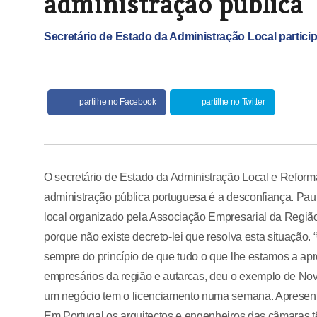
administração pública
Secretário de Estado da Administração Local partic
partilhe no Facebook
partilhe no Twitter
O secretário de Estado da Administração Local e Reform
administração pública portuguesa é a desconfiança. Paul
local organizado pela Associação Empresarial da Região
porque não existe decreto-lei que resolva esta situação
sempre do princípio de que tudo o que lhe estamos a apre
empresários da região e autarcas, deu o exemplo de No
um negócio tem o licenciamento numa semana. Apresenta
Em Portugal os arquitectos e engenheiros das câmaras tê