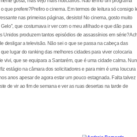
ente gosta, mas vejo mais noticiários. Não tenho um programa
, o que prefere?Prefiro o cinema. Em termos de leitura só consigo l
eressante nas primeiras páginas, desisto! No cinema, gosto muito
 Gelo”, que costumava ir ver com o meu afilhado e que dão para
os Unidos produzem tantos episódios de assassínios em série?Ac
e desligar a televisão. Não sei o que se passa na cabeça das
 que lugar do ranking das melhores cidades para viver colocaria
 vivi, que se equipara a Santarém, que é uma cidade calma. Nu
 fiz estágio na câmara dos solicitadores e para mim é uma loucura
imos anos apesar de agora estar um pouco estagnada. Falta talvez
e de vir ao fim de semana e ver as ruas desertas na tarde de