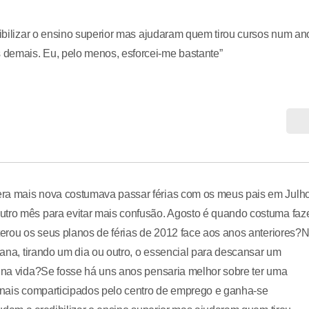
dibilizar o ensino superior mas ajudaram quem tirou cursos num an
 demais. Eu, pelo menos, esforcei-me bastante”
era mais nova costumava passar férias com os meus pais em Julho
utro mês para evitar mais confusão. Agosto é quando costuma faz
lterou os seus planos de férias de 2012 face aos anos anteriores?
emana, tirando um dia ou outro, o essencial para descansar um
r na vida?Se fosse há uns anos pensaria melhor sobre ter uma
ionais comparticipados pelo centro de emprego e ganha-se