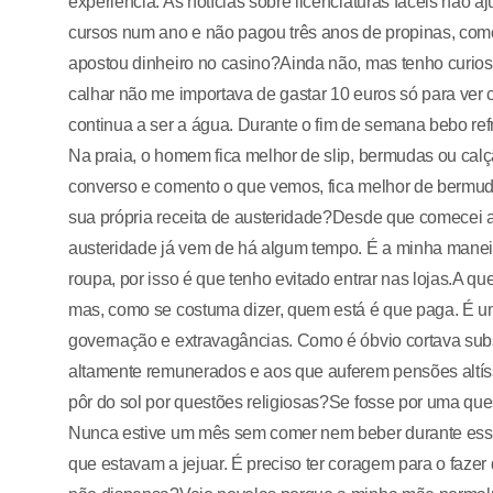
experiência. As notícias sobre licenciaturas fáceis não 
cursos num ano e não pagou três anos de propinas, com
apostou dinheiro no casino?Ainda não, mas tenho curio
calhar não me importava de gastar 10 euros só para ve
continua a ser a água. Durante o fim de semana bebo ref
Na praia, o homem fica melhor de slip, bermudas ou ca
converso e comento o que vemos, fica melhor de bermud
sua própria receita de austeridade?Desde que comecei a
austeridade já vem de há algum tempo. É a minha manei
roupa, por isso é que tenho evitado entrar nas lojas.A 
mas, como se costuma dizer, quem está é que paga. É u
governação e extravagâncias. Como é óbvio cortava su
altamente remunerados e aos que auferem pensões altíss
pôr do sol por questões religiosas?Se fosse por uma que
Nunca estive um mês sem comer nem beber durante essa
que estavam a jejuar. É preciso ter coragem para o faze