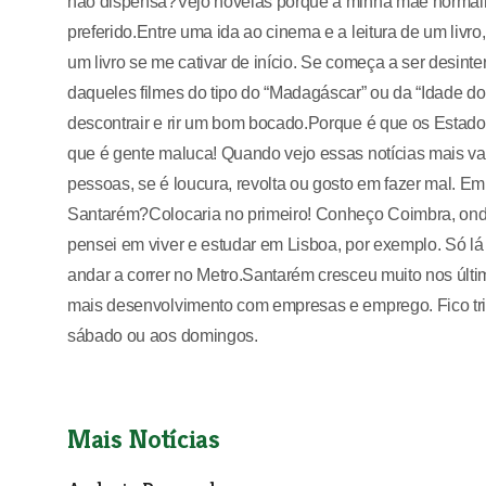
não dispensa?Vejo novelas porque a minha mãe normalm
preferido.Entre uma ida ao cinema e a leitura de um livro
um livro se me cativar de início. Se começa a ser desint
daqueles filmes do tipo do “Madagáscar” ou da “Idade do
descontrair e rir um bom bocado.Porque é que os Estad
que é gente maluca! Quando vejo essas notícias mais val
pessoas, se é loucura, revolta ou gosto em fazer mal. Em
Santarém?Colocaria no primeiro! Conheço Coimbra, onde
pensei em viver e estudar em Lisboa, por exemplo. Só lá
andar a correr no Metro.Santarém cresceu muito nos últ
mais desenvolvimento com empresas e emprego. Fico trist
sábado ou aos domingos.
Mais Notícias