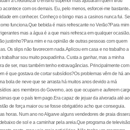
ajudam a credibilizar o ensino superior mas ajudaram quem tirou
o acontece com os demais. Eu, pelo menos, esforcei-me bastante.
sidade em conhecer. Conheço o bingo mas a casinos nunca fui. Se
r como funciona.Que bebida é mais refrescante no Verão?Para mim
rigerantes mas a água é a que mais refresca em qualquer ocasião.
lção justinho?Para mim e na opinião de outras pessoas com quem
as. Os slips não favorecem nada.Aplicou em casa e no trabalho a
 trabalhar sou muito poupadinha. Custa a ganhar, mas a minha
ra de ser, mas também tenho extravagâncias. Principalmente com
quem é que gostava de cortar subsídios?Os problemas vêm de há a
ma bola de neve que se arrasta há muitos anos devido a má
bsídios aos membros do Governo, aos que ocupam e auferem carg
imas que o país tem pago.Era capaz de jejuar da alvorada até ao
stão de força maior ou se fosse obrigatório acho que conseguia.
s horas. Num ano no Algarve alguns vendedores de praia disse
r debaixo de sol e a caminhar pela areia.Que programa de televisã