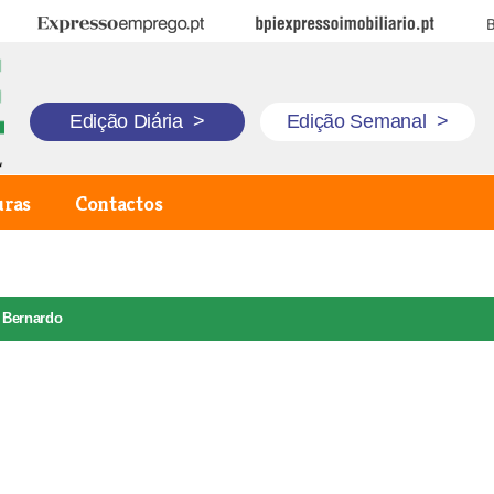
Expresso Emprego
BPI Expresso Imobiliário
B
Edição Diária
>
Edição Semanal
>
uras
Contactos
 Bernardo