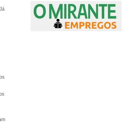
Já
nos
os
ram
o