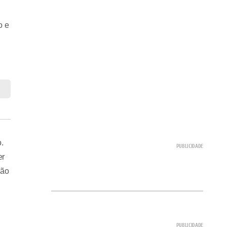
o e
.
er
Não