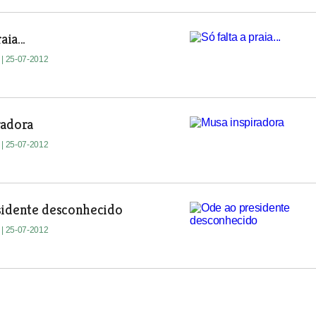
aia...
e
| 25-07-2012
radora
e
| 25-07-2012
sidente desconhecido
e
| 25-07-2012