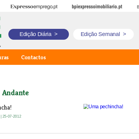
Expresso Emprego
BPI Expresso Imobiliário
B
Edição Diária
>
Edição Semanal
>
uras
Contactos
o Andante
cha!
e
| 25-07-2012