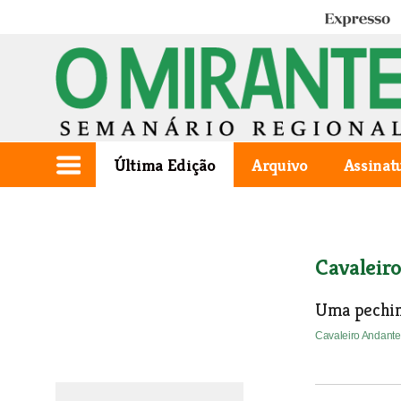
Expresso
Última Edição
Arquivo
Assinat
Cavaleir
Uma pechin
Cavaleiro Andant