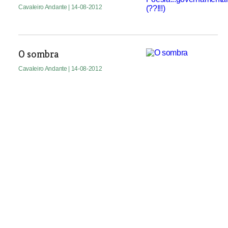
Cavaleiro Andante
| 14-08-2012
O sombra
Cavaleiro Andante
| 14-08-2012
Maratona do amor
Cavaleiro Andante
| 14-08-2012
Camionistas garantem que os posters de
mulheres nuas com que forravam as cabinas
estão a desaparecer
Sociedade
| 14-08-2012