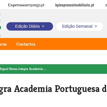
Expresso Emprego
BPI Expresso Imobiliário
B
Edição Diária
>
Edição Semanal
>
uras
Contactos
iguel Noras integra Academia ...
egra Academia Portuguesa d