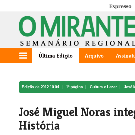
Expresso
Última Edição
Arquivo
Assinat
Edição de 2012.10.04
1ª página
Cultura e Lazer
José M
José Miguel Noras int
História