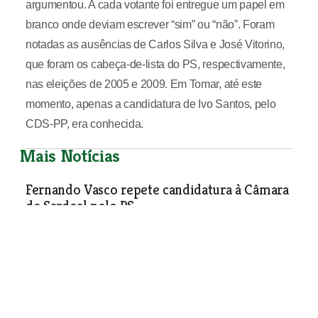
argumentou. A cada votante foi entregue um papel em
branco onde deviam escrever “sim” ou “não”. Foram
notadas as ausências de Carlos Silva e José Vitorino,
que foram os cabeça-de-lista do PS, respectivamente,
nas eleições de 2005 e 2009. Em Tomar, até este
momento, apenas a candidatura de Ivo Santos, pelo
CDS-PP, era conhecida.
Mais Notícias
Fernando Vasco repete candidatura à Câmara
de Sardoal pelo PS
Política
| 28-11-2012
Boletim Informativo da Câmara de Tomar
passa a bimensal