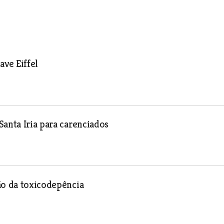
ave Eiffel
anta Iria para carenciados
ão da toxicodepência