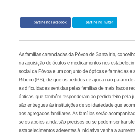
partilhe no Facebook
partilhe no Twitter
As famílias carenciadas da Póvoa de Santa Iria, concelho
na aquisição de óculos e medicamentos nos estabelecime
social da Póvoa e um conjunto de ópticas e farmácias e a
Ribeiro (PS), diz que os pedidos de ajuda não param de
as dificuldades sentidas pelas famílias de mais fracos r
ópticas, que também responderam ao pedido feito pela jun
são entregues às instituições de solidariedade que acomp
aos agregados familiares. As famílias serão acompanhad
se os apoios ainda são precisos ou se podem ser transfe
estabelecimentos aderentes à iniciativa venha a aumenta