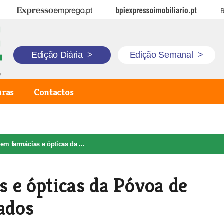
Expresso Emprego
BPI Expresso Imobiliário
B
Edição Diária
>
Edição Semanal
>
uras
Contactos
em farmácias e ópticas da ...
 e ópticas da Póvoa de
iados