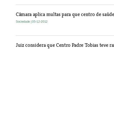
Câmara aplica multas para que centro de saúd
Sociedade
| 05-12-2012
Juiz considera que Centro Padre Tobias teve r
Sociedade
| 05-12-2012
Rastreios da diabetes e hipertensão em Santa
Sociedade
| 05-12-2012
Município de Vila Franca distinguido com ban