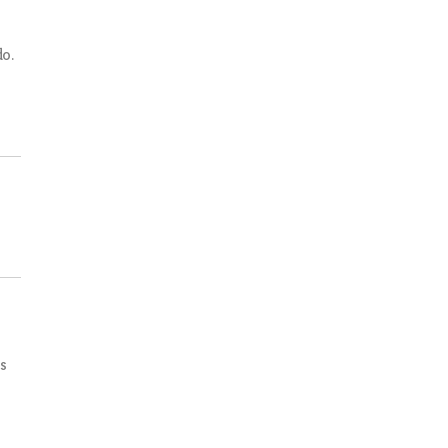
o.
os