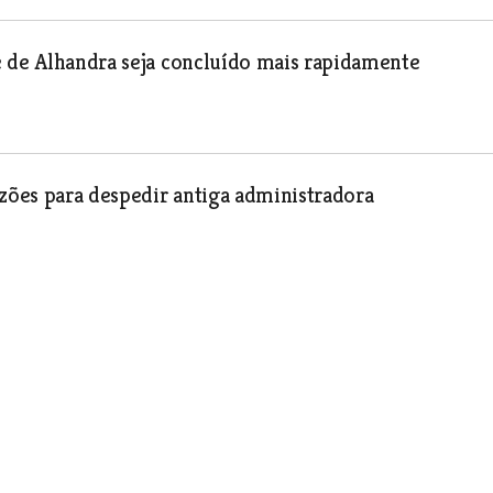
e de Alhandra seja concluído mais rapidamente
azões para despedir antiga administradora
rém
deira verde