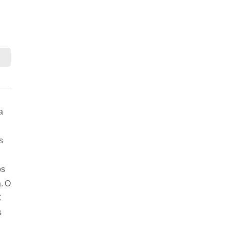
a
s
os
. O
€
s