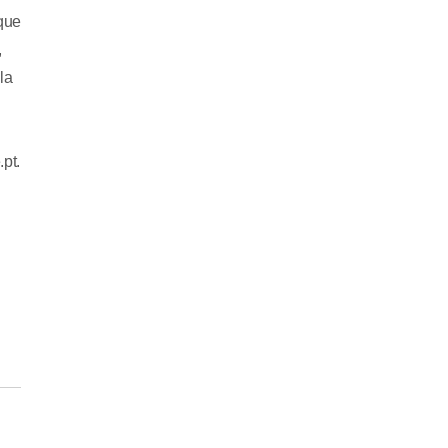
que
,
la
pt.