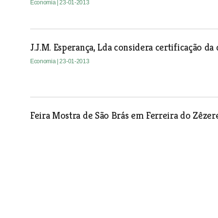
Economia
| 23-01-2013
J.J.M. Esperança, Lda considera certificação d
Economia
| 23-01-2013
Feira Mostra de São Brás em Ferreira do Zêzer
Economia
| 23-01-2013
Casa de São Pedro de Alverca reforça apoio do
Sénior
Economia
| 23-01-2013