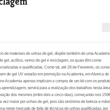
iclagem
rcio de materiais de unhas de gel, dispõe também de uma Academi
gel, acrílico, verniz de gel e reciclagem, os quais têm como
cializadas e qualificadas. Como tal, até 28 de Fevereiro, os curso
clagem de gel UV estarão em promoção na Academia, em Alverca do
Divine Academia apenas implicam a compra de um kit com os produt
 aprendizagem, servirá para a realização dos trabalhos nesta área
 duração dos mesmos (entre dois a cinco dias), começando nos 150
da vez maior por unhas de gel, pois são sinónimo de beleza e mão
na neste mercado de falta de técnicas de unhas qualificadas, por