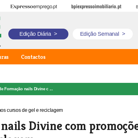
Expresso Emprego
BPI Expresso Imobiliário
B
Edição Diária
>
Edição Semanal
>
uras
Contactos
e Formação nails Divine c ...
nails Divine com promoçõ