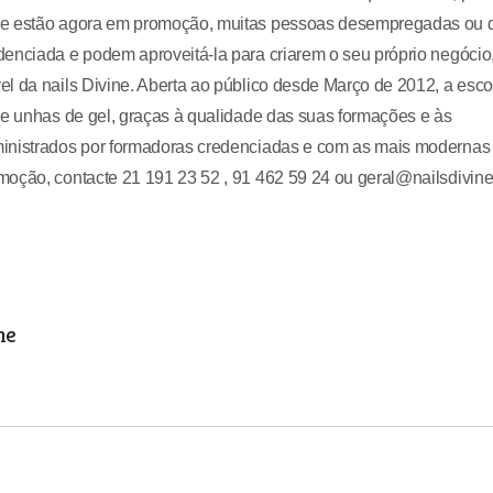
que estão agora em promoção, muitas pessoas desempregadas ou 
denciada e podem aproveitá-la para criarem o seu próprio negócio
l da nails Divine. Aberta ao público desde Março de 2012, a esco
de unhas de gel, graças à qualidade das suas formações e às
ministrados por formadoras credenciadas e com as mais modernas
oção, contacte 21 191 23 52 , 91 462 59 24 ou geral@nailsdivine.
he