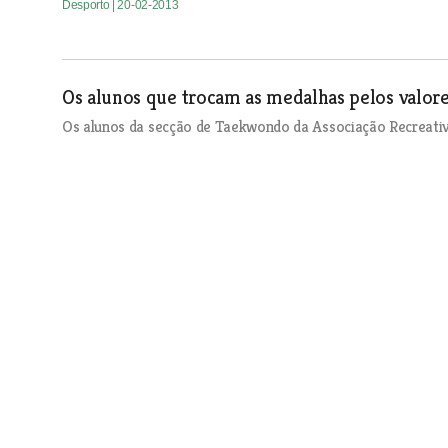
Desporto
| 20-02-2013
Os alunos que trocam as medalhas pelos valo
Os alunos da secção de Taekwondo da Associação Recreati
na prática da modalidade é percorrer um caminho que os le
lamenta que a verdadeira essência do Taekwondo se esteja a
Desporto
| 20-02-2013
Escola de Triatlo de Torres Novas já forma ca
O treinador Paulo Antunes lançou a semente da Escola de 
três anos, na altura com apenas dois atletas jovens. Por is
tão grande e com tanta qualidade como aconteceu até agor
a praticar a modalidade no clube”.
Desporto
| 20-02-2013