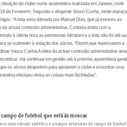
a situação do clube numa assembleia realizada em Janeiro, onde
 18 de Fevereiro. Segundo o dirigente Vasco Cunha, neste espaço
ágio. “A lista seria liderada por Manuel Dias, que já exerceu as
e da actual comissão administrativa. Contaria ainda com a
tudo à última hora as promessas falharam e a lista não foi até ao
u para se submeter à votação dos sócios. “Dizem que repensaram a
 disse Vasco Cunha.A ideia da actual comissão administrativa seri
ncretizar. Vai continuar em gestão até à próxima assembleia geral
s que os sócios despertem para apoiarem o clube e encontrar uma
trativa efectuou deixa as coisas mais facilitadas”.
campo de futebol que está às moscas
ros num relvado sintético e arranjos exteriores do campo de futebol