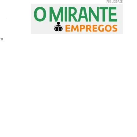
am
de
o
ens