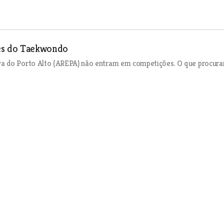
res do Taekwondo
va do Porto Alto (AREPA) não entram em competições. O que procur
va à descoberta e aperfeiçoamento interior. O Mestre João Grilo
 perder em várias escolas da região.
mpeões
Triatlo do Clube de Natação de Torres Novas (ETCTN) há pouco mais 
so nunca lhe passou pela cabeça que a secção registasse um increment
a. “Neste momento temos cerca de quatro dezenas de crianças e jov