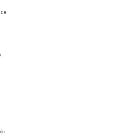
 de
a
 do