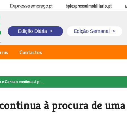
Expresso Emprego
BPI Expresso Imobiliário
B
Edição Diária
>
Edição Semanal
>
uras
Contactos
 e Cartaxo continua à p ...
 continua à procura de uma