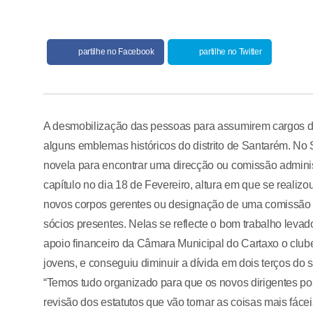
partilhe no Facebook
partilhe no Twitter
A desmobilização das pessoas para assumirem cargos dir
alguns emblemas históricos do distrito de Santarém. No 
novela para encontrar uma direcção ou comissão adminis
capítulo no dia 18 de Fevereiro, altura em que se reali
novos corpos gerentes ou designação de uma comissão a
sócios presentes. Nelas se reflecte o bom trabalho levado
apoio financeiro da Câmara Municipal do Cartaxo o clube
jovens, e conseguiu diminuir a dívida em dois terços do s
“Temos tudo organizado para que os novos dirigentes po
revisão dos estatutos que vão tornar as coisas mais fác