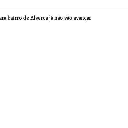
ra bairro de Alverca já não vão avançar
o Centro de Apoio Social da
reformados de Alverca
erca tem conseguido manter as
o que trabalham em prol dos associados.
 que a instituição tem vindo a fazer.