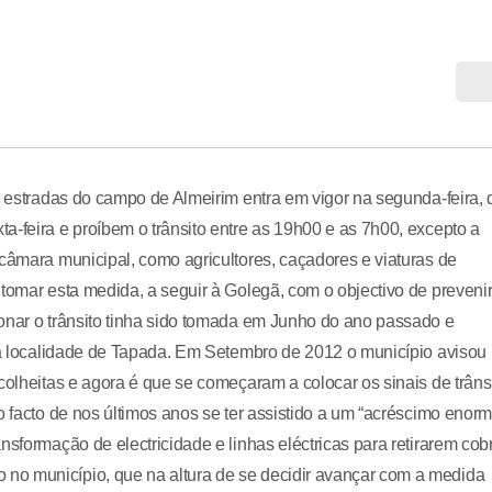
s estradas do campo de Almeirim entra em vigor na segunda-feira, 
a-feira e proíbem o trânsito entre as 19h00 e as 7h00, excepto a
 câmara municipal, como agricultores, caçadores e viaturas de
tomar esta medida, a seguir à Golegã, com o objectivo de prevenir
onar o trânsito tinha sido tomada em Junho do ano passado e
e a localidade de Tapada. Em Setembro de 2012 o município avisou
colheitas e agora é que se começaram a colocar os sinais de trâns
o facto de nos últimos anos se ter assistido a um “acréscimo enorm
nsformação de electricidade e linhas eléctricas para retirarem cob
no município, que na altura de se decidir avançar com a medida