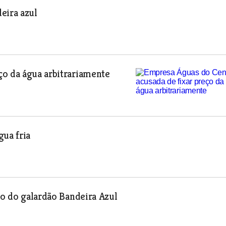
eira azul
ço da água arbitrariamente
gua fria
to do galardão Bandeira Azul