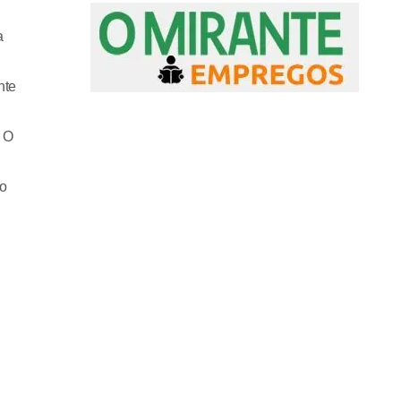
a
nte
a O
ão