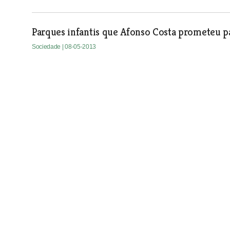
Parques infantis que Afonso Costa prometeu pa
Sociedade
| 08-05-2013
Três centenas de pessoas no almoço convívio d
Carregueira
Sociedade
| 08-05-2013
Voluntários precisam-se para a associação de 
A Associação de Reformados, Pensionistas e Idosos de Alv
actividades com o empenhamento dos elementos da direcçã
Mas são precisos voluntários para desenvolverem o trabalho
Sociedade
| 08-05-2013