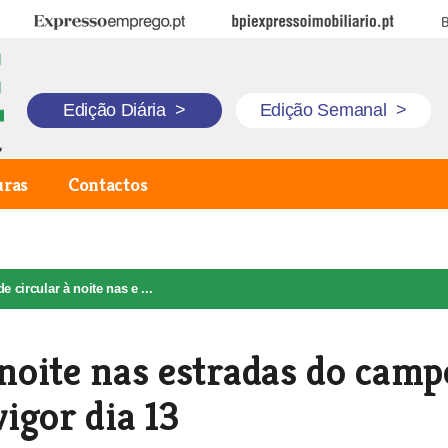
Expresso Emprego
BPI Expresso Imobiliário
B
Edição Diária
>
Edição Semanal
>
uras
Contactos
e circular à noite nas e ...
 noite nas estradas do camp
igor dia 13