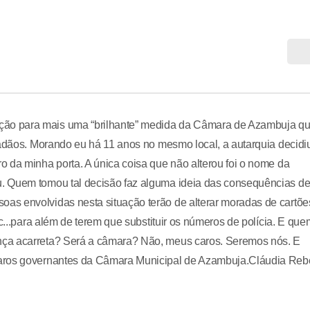
ão para mais uma “brilhante” medida da Câmara de Azambuja qu
dadãos. Morando eu há 11 anos no mesmo local, a autarquia decidi
 da minha porta. A única coisa que não alterou foi o nome da
. Quem tomou tal decisão faz alguma ideia das consequências de 
as envolvidas nesta situação terão de alterar moradas de cartõe
tc...para além de terem que substituir os números de polícia. E que
nça acarreta? Será a câmara? Não, meus caros. Seremos nós. E
caros governantes da Câmara Municipal de Azambuja.Cláudia Reb