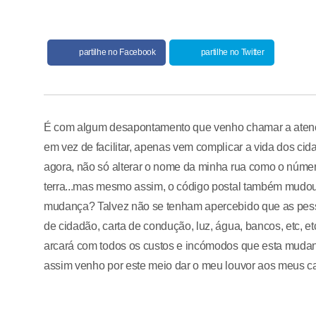
partilhe no Facebook
partilhe no Twitter
É com algum desapontamento que venho chamar a atenç
em vez de facilitar, apenas vem complicar a vida dos ci
agora, não só alterar o nome da minha rua como o número
terra...mas mesmo assim, o código postal também mudou
mudança? Talvez não se tenham apercebido que as pesso
de cidadão, carta de condução, luz, água, bancos, etc, e
arcará com todos os custos e incómodos que esta muda
assim venho por este meio dar o meu louvor aos meus 