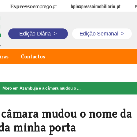
Expresso Emprego
BPI Expresso Imobiliário
B
Edição Diária
>
Edição Semanal
>
uras
Contactos
Moro em Azambuja e a câmara mudou o ...
 câmara mudou o nome da
da minha porta