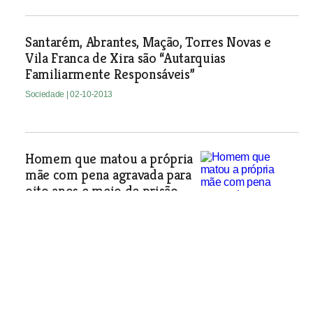
Santarém, Abrantes, Mação, Torres Novas e
Vila Franca de Xira são “Autarquias
Familiarmente Responsáveis”
Sociedade
| 02-10-2013
Homem que matou a própria
mãe com pena agravada para
oito anos e meio de prisão
Paulo Grácio tinha sido condenado a
três anos de prisão pelo crime de
ofensas à integridade física qualificada
mas, na repetição do julgamento, viu a
qualificação jurídica do seu crime ser
alterada para homicídio simples.
Sociedade
| 02-10-2013