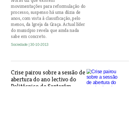
Noras diz que existem
movimentações para reformulação do
processo, suspenso há uma dúzia de
anos, com vista à classificação, pelo
menos, da Igreja da Graça. Actual líder
do município revela que ainda nada
sabe em concreto.
Sociedade
| 30-10-2013
Crise pairou sobre a sessão de
abertura do ano lectivo do
Politécnico de Santarém
Presidente da Federação Académica
defende melhores respostas da acção
social, enquanto presidente do IPS
manifestou preocupação com o
abandono escolar devido a razões
económicas.
Sociedade
| 30-10-2013