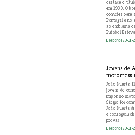
destaca o títu
em 1999. O bo
convites para 
Portugal e no 
ao emblema da 
Futebol Esteve
Desporto
| 20-11-
Jovens de A
motocross 
João Duarte, 11
jovens do conc
impor no motoc
Sérgio foi cam
João Duarte di
e conseguiu ch
provas.
Desporto
| 20-11-